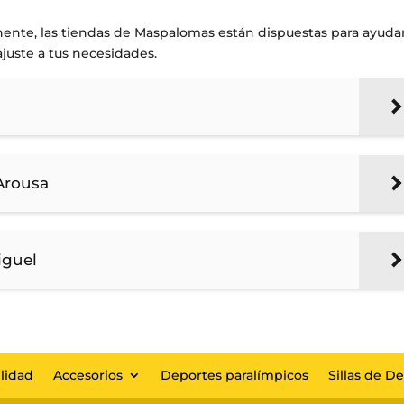
ente, las tiendas de Maspalomas están dispuestas para ayuda
ajuste a tus necesidades.
 Arousa
iguel
lidad
Accesorios
Deportes paralímpicos
Sillas de D