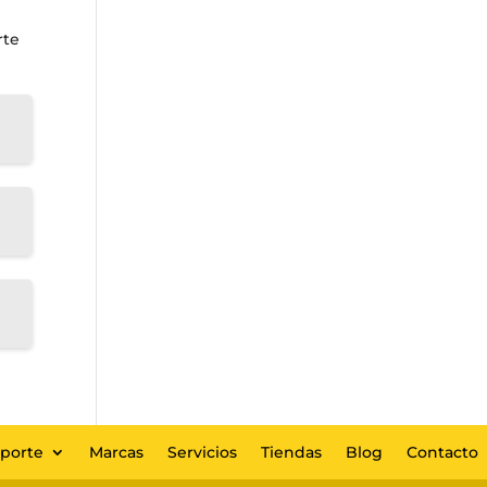
rte
eporte
Marcas
Servicios
Tiendas
Blog
Contacto