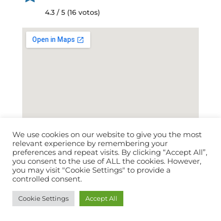
4.3 / 5 (16 votos)
We use cookies on our website to give you the most
relevant experience by remembering your
Ver negocio
preferences and repeat visits. By clicking “Accept All”,
you consent to the use of ALL the cookies. However,
Explora las mejores opciones disponibles en Las
you may visit "Cookie Settings" to provide a
controlled consent.
Palmas de Gran Canaria para mejorar tu
movilidad de forma práctica. Una buena elección
Cookie Settings
Accept All
puede suponer un mejoramiento real en tu
rutina diaria.