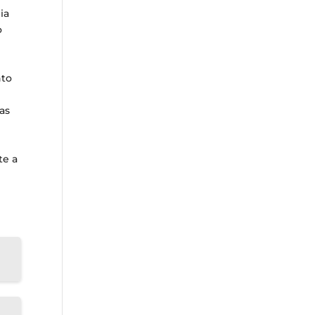
ia
o
nto
as
te a