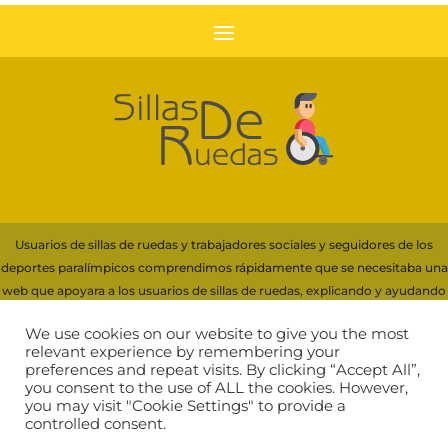
Usuarios de sillas de ruedas y trabajadores sociales y seguidores de los
deportes paralímpicos comprendimos rápidamente que se necesitaba una
web que apoyara a los usuarios de sillas de ruedas, explicando y ayudando
con información a la elección de su silla.
We use cookies on our website to give you the most
Para financiar servidores y recursos necesarios de esta web, participamos
relevant experience by remembering your
preferences and repeat visits. By clicking “Accept All”,
en programas de afiliación que generan ingresos por compras cualificadas,
you consent to the use of ALL the cookies. However,
incluyendo Amazon EU
you may visit "Cookie Settings" to provide a
controlled consent.
Comprar silla de ruedas
|
Aviso Legal
|
Política de Cookies
|
Política de