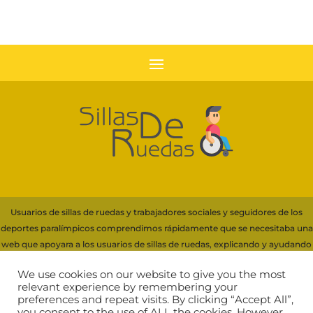
Usuarios de sillas de ruedas y trabajadores sociales y seguidores de los
deportes paralímpicos comprendimos rápidamente que se necesitaba una
web que apoyara a los usuarios de sillas de ruedas, explicando y ayudando
con información a la elección de su silla.
We use cookies on our website to give you the most
Para financiar servidores y recursos necesarios de esta web, participamos
relevant experience by remembering your
preferences and repeat visits. By clicking “Accept All”,
en programas de afiliación que generan ingresos por compras cualificadas,
you consent to the use of ALL the cookies. However,