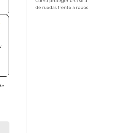
Cómo proteger una silla
de ruedas frente a robos
r
y
 de