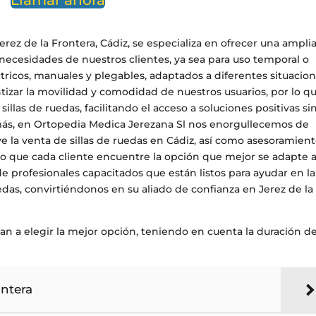
Llamar ahora
rez de la Frontera, Cádiz, se especializa en ofrecer una ampli
s necesidades de nuestros clientes, ya sea para uso temporal o
cos, manuales y plegables, adaptados a diferentes situacion
izar la movilidad y comodidad de nuestros usuarios, por lo q
llas de ruedas, facilitando el acceso a soluciones positivas sin
s, en Ortopedia Medica Jerezana Sl nos enorgullecemos de
ye la venta de sillas de ruedas en Cádiz, así como asesoramien
o que cada cliente encuentre la opción que mejor se adapte a
profesionales capacitados que están listos para ayudar en la
das, convirtiéndonos en su aliado de confianza en Jerez de la
an a elegir la mejor opción, teniendo en cuenta la duración de
ontera