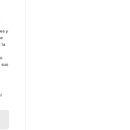
a
es y
ue
 la
to
 sus
l