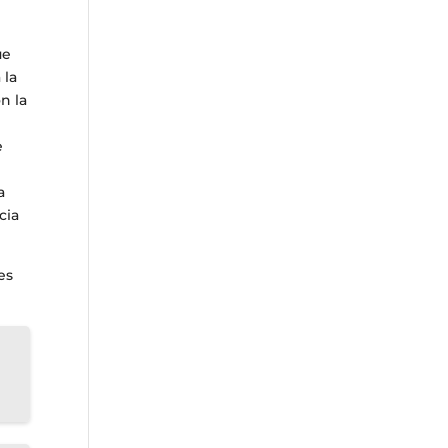
ue
 la
n la
e
a
cia
es