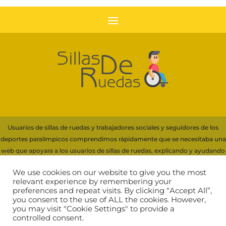
Usuarios de sillas de ruedas y trabajadores sociales y seguidores de los
deportes paralímpicos comprendimos rápidamente que se necesitaba una
web que apoyara a los usuarios de sillas de ruedas, explicando y ayudando
con información a la elección de su silla.
We use cookies on our website to give you the most
Para financiar servidores y recursos necesarios de esta web, participamos
relevant experience by remembering your
preferences and repeat visits. By clicking “Accept All”,
en programas de afiliación que generan ingresos por compras cualificadas,
you consent to the use of ALL the cookies. However,
incluyendo Amazon EU
you may visit "Cookie Settings" to provide a
controlled consent.
Comprar silla de ruedas
|
Aviso Legal
|
Política de Cookies
|
Política de