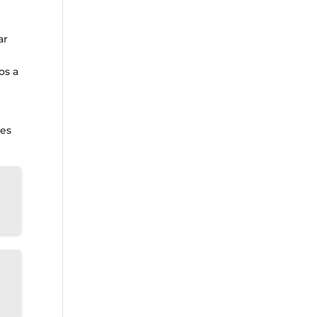
ar
os a
des