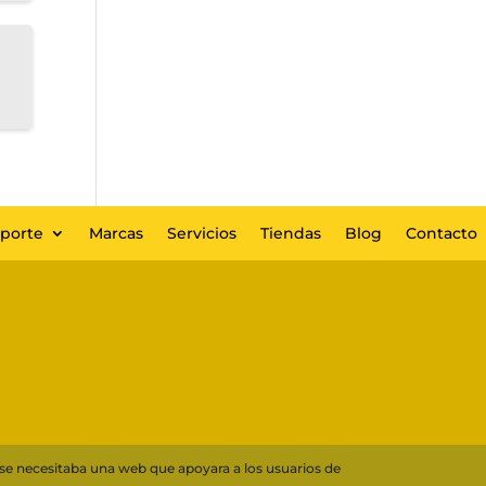
eporte
Marcas
Servicios
Tiendas
Blog
Contacto
 se necesitaba una web que apoyara a los usuarios de