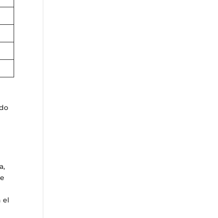
ndo
a,
de
 el