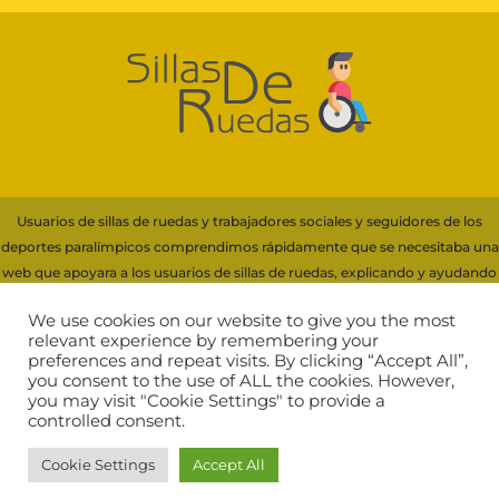
Usuarios de sillas de ruedas y trabajadores sociales y seguidores de los
deportes paralímpicos comprendimos rápidamente que se necesitaba una
web que apoyara a los usuarios de sillas de ruedas, explicando y ayudando
con información a la elección de su silla.
We use cookies on our website to give you the most
Para financiar servidores y recursos necesarios de esta web, participamos
relevant experience by remembering your
preferences and repeat visits. By clicking “Accept All”,
en programas de afiliación que generan ingresos por compras cualificadas,
you consent to the use of ALL the cookies. However,
incluyendo Amazon EU
you may visit "Cookie Settings" to provide a
controlled consent.
Comprar silla de ruedas
|
Aviso Legal
|
Política de Cookies
|
Política de
Privacidad RGPD
|
Diseño página web
Cookie Settings
Accept All
Sitemap XML
·
Sitemap HTML