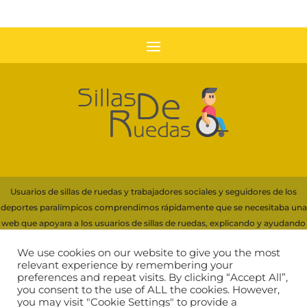
Usuarios de sillas de ruedas y trabajadores sociales y seguidores de los
deportes paralímpicos comprendimos rápidamente que se necesitaba una
web que apoyara a los usuarios de sillas de ruedas, explicando y ayudando
con información a la elección de su silla.
We use cookies on our website to give you the most
Para financiar servidores y recursos necesarios de esta web, participamos
relevant experience by remembering your
preferences and repeat visits. By clicking “Accept All”,
en programas de afiliación que generan ingresos por compras cualificadas,
you consent to the use of ALL the cookies. However,
incluyendo Amazon EU
you may visit "Cookie Settings" to provide a