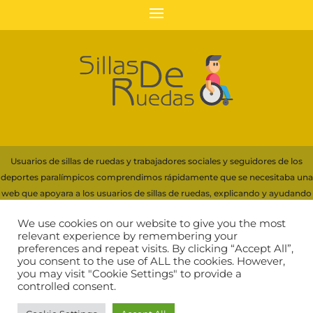
Usuarios de sillas de ruedas y trabajadores sociales y seguidores de los
deportes paralímpicos comprendimos rápidamente que se necesitaba una
web que apoyara a los usuarios de sillas de ruedas, explicando y ayudando
con información a la elección de su silla.
We use cookies on our website to give you the most
Para financiar servidores y recursos necesarios de esta web, participamos
relevant experience by remembering your
preferences and repeat visits. By clicking “Accept All”,
en programas de afiliación que generan ingresos por compras cualificadas,
you consent to the use of ALL the cookies. However,
incluyendo Amazon EU
you may visit "Cookie Settings" to provide a
controlled consent.
Comprar silla de ruedas
|
Aviso Legal
|
Política de Cookies
|
Política de
Privacidad RGPD
|
Diseño página web