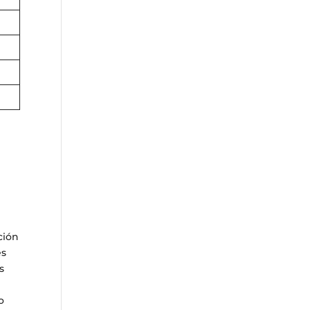
ción
es
s
o