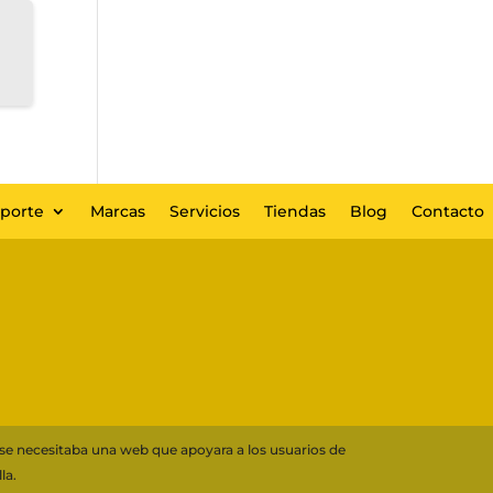
eporte
Marcas
Servicios
Tiendas
Blog
Contacto
 se necesitaba una web que apoyara a los usuarios de
la.