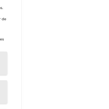
s.
r de
des