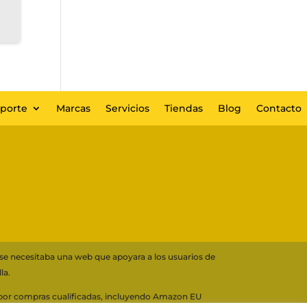
eporte
Marcas
Servicios
Tiendas
Blog
Contacto
 se necesitaba una web que apoyara a los usuarios de
la.
s por compras cualificadas, incluyendo Amazon EU